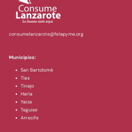
consumelanzarote@felapyme.org
Municipios:
San Bartolomé
Tías
Tinajo
Haría
Yaiza
Teguise
Arrecife