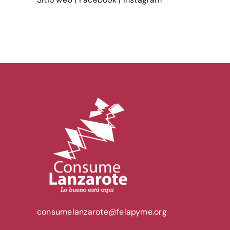
consumelanzarote@felapyme.org