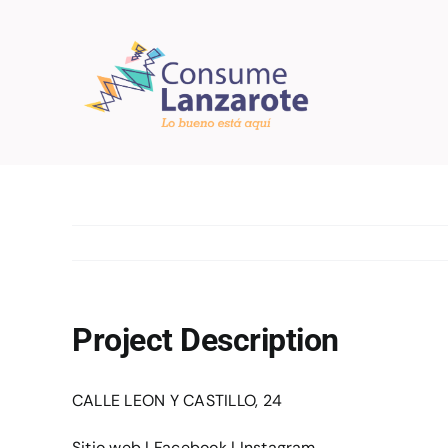
Saltar
al
contenido
Project Description
CALLE LEON Y CASTILLO, 24
Sitio web
|
Facebook
|
Instagram