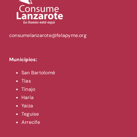
consumelanzarote@felapyme.org
Municipios:
San Bartolomé
Tías
Tinajo
Haría
Yaiza
Teguise
Arrecife