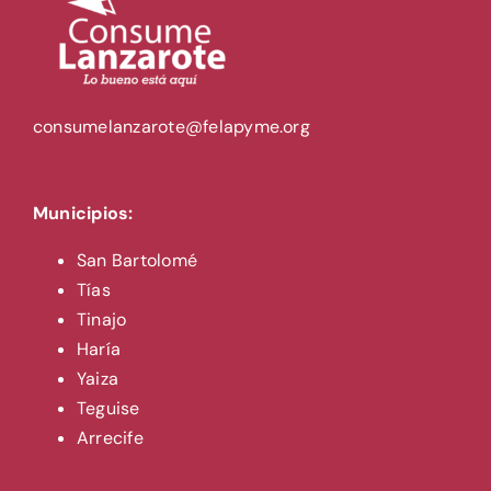
consumelanzarote@felapyme.org
Municipios:
San Bartolomé
Tías
Tinajo
Haría
Yaiza
Teguise
Arrecife