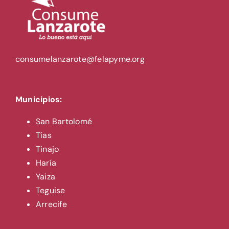
consumelanzarote@felapyme.org
Municipios:
San Bartolomé
Tías
Tinajo
Haría
Yaiza
Teguise
Arrecife