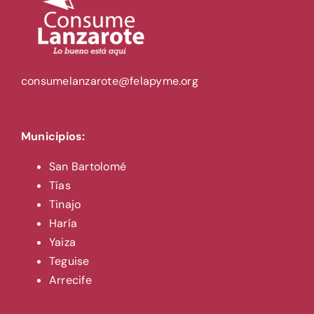
consumelanzarote@felapyme.org
Municipios:
San Bartolomé
Tías
Tinajo
Haría
Yaiza
Teguise
Arrecife