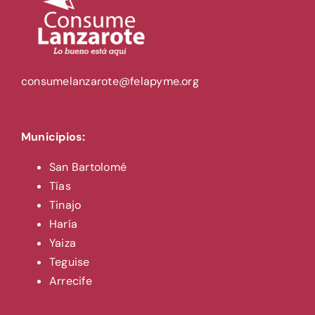
consumelanzarote@felapyme.org
Municipios:
San Bartolomé
Tías
Tinajo
Haría
Yaiza
Teguise
Arrecife