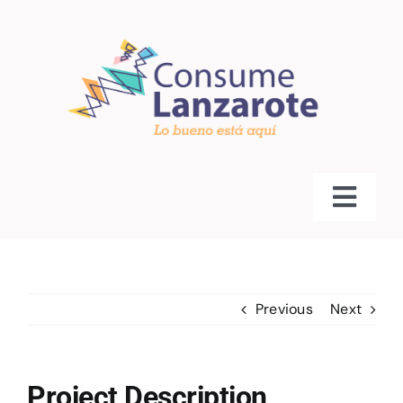
Saltar
al
contenido
Toggl
Navig
Inicio
Comercios 2025
Previous
Next
noticias
Project Description