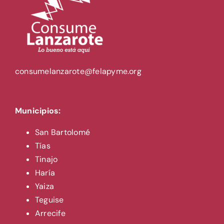
consumelanzarote@felapyme.org
Municipios:
San Bartolomé
Tías
Tinajo
Haría
Yaiza
Teguise
Arrecife