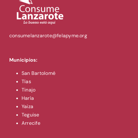
consumelanzarote@felapyme.org
Municipios:
San Bartolomé
Tías
Tinajo
Haría
Yaiza
Teguise
Arrecife