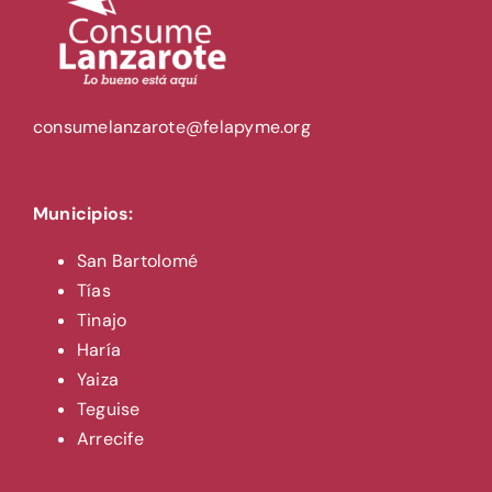
consumelanzarote@felapyme.org
Municipios:
San Bartolomé
Tías
Tinajo
Haría
Yaiza
Teguise
Arrecife